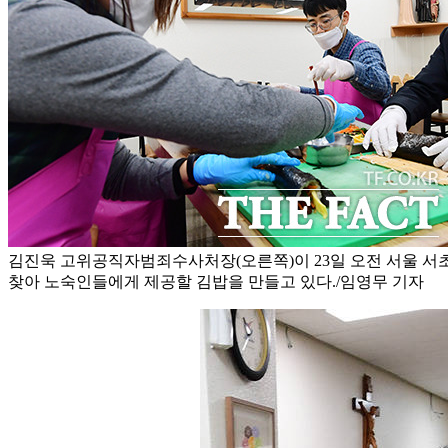
김진욱 고위공직자범죄수사처장(오른쪽)이 23일 오전 서울 서
찾아 노숙인들에게 제공할 김밥을 만들고 있다./임영무 기자