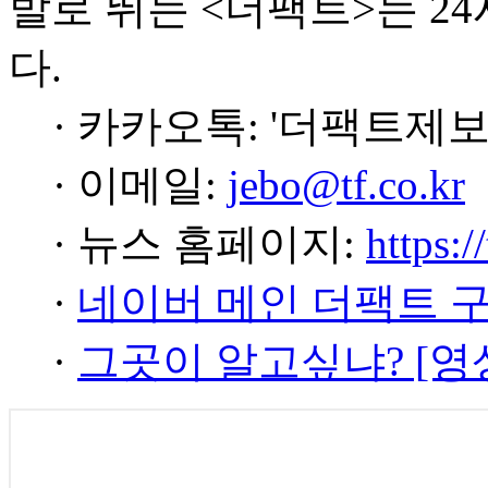
발로 뛰는 <더팩트>는 2
다.
· 카카오톡: '더팩트제보
· 이메일:
jebo@tf.co.kr
· 뉴스 홈페이지:
https:/
·
네이버 메인 더팩트 
·
그곳이 알고싶냐? [영