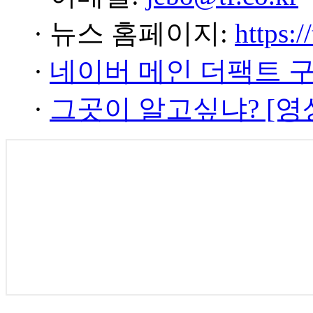
· 뉴스 홈페이지:
https:/
·
네이버 메인 더팩트 
·
그곳이 알고싶냐? [영