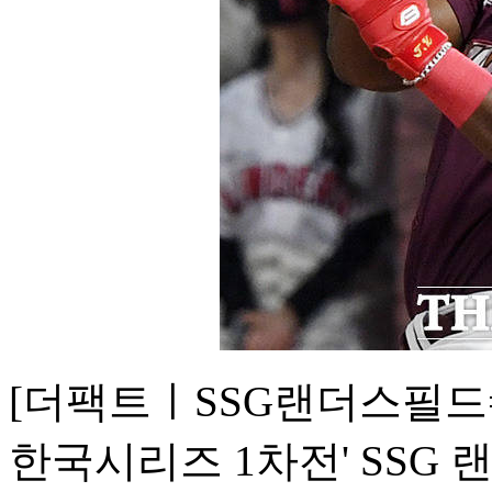
[더팩트ㅣSSG랜더스필드=남
한국시리즈 1차전' SSG