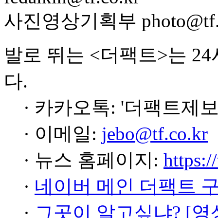
사진영상기획부 photo@tf.c
발로 뛰는 <더팩트>는 2
다.
· 카카오톡: '더팩트제보
· 이메일:
jebo@tf.co.kr
· 뉴스 홈페이지:
https:/
·
네이버 메인 더팩트 
·
그곳이 알고싶냐? [영