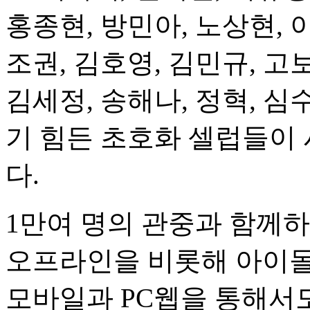
홍종현, 방민아, 노상현, 
조권, 김호영, 김민규, 고
김세정, 송해나, 정혁, 심
기 힘든 초호화 셀럽들이
다.
1만여 명의 관중과 함께하는
오프라인을 비롯해 아이돌 
모바일과 PC웹을 통해서도