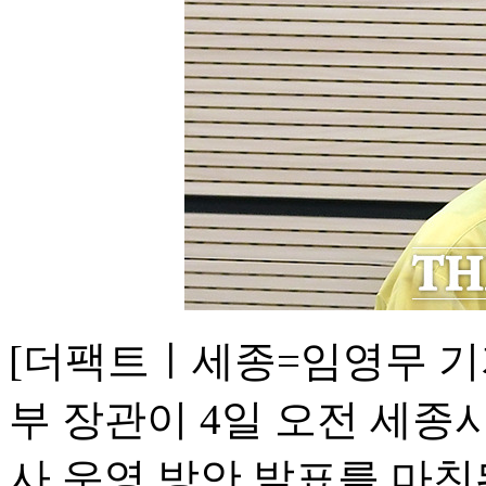
[더팩트ㅣ세종=임영무 기
부 장관이 4일 오전 세종
사 운영 방안 발표를 마친