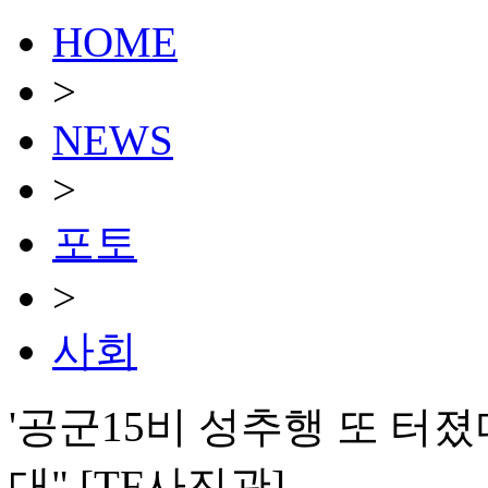
HOME
>
NEWS
>
포토
>
사회
'공군15비 성추행 또 터졌다
대" [TF사진관]