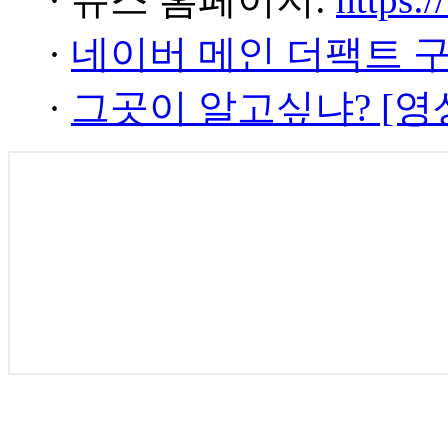
·
네이버 메인 더팩트 
·
그곳이 알고싶냐? [영