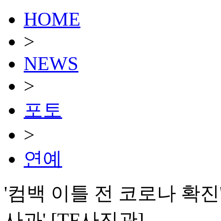
HOME
>
NEWS
>
포토
>
연예
'컴백 이틀 전 코로나 확진
사과' [TF사진관]