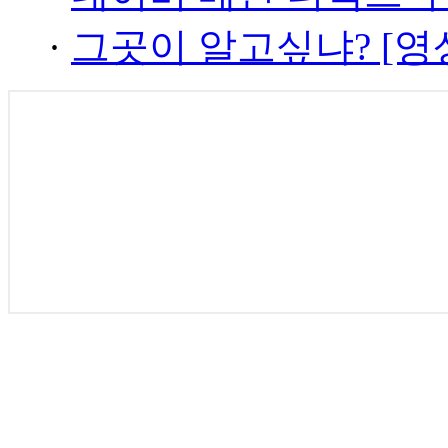
·
그곳이 알고싶냐? [영