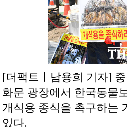
[더팩트ㅣ남용희 기자] 중
화문 광장에서 한국동물보
개식용 종식을 촉구하는 
있다.