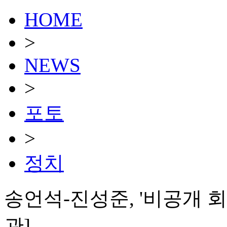
HOME
>
NEWS
>
포토
>
정치
송언석-진성준, '비공개 회
관]