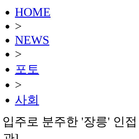
HOME
>
NEWS
>
포토
>
사회
입주로 분주한 '장릉' 인
관]