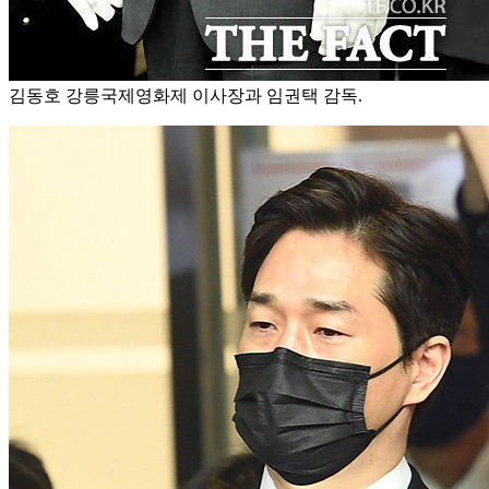
김동호 강릉국제영화제 이사장과 임권택 감독.