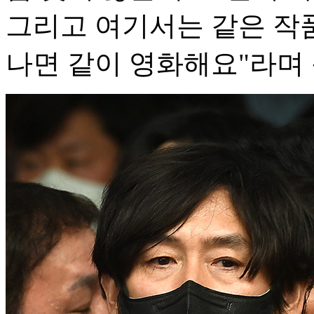
그리고 여기서는 같은 작품
나면 같이 영화해요"라며 