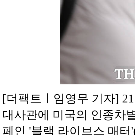
[더팩트ㅣ임영무 기자] 2
대사관에 미국의 인종차별
페인 '블랙 라이브스 매터'(Bla