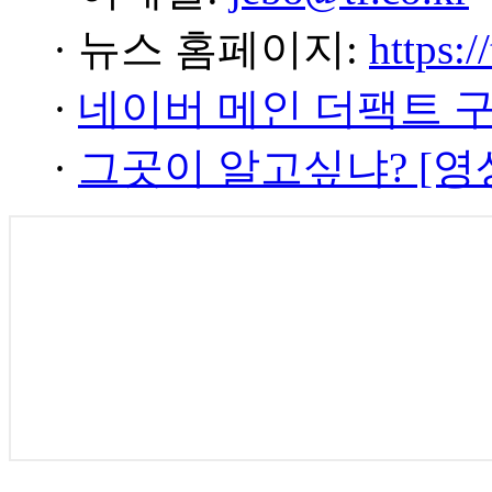
· 뉴스 홈페이지:
https:/
·
네이버 메인 더팩트 
·
그곳이 알고싶냐? [영