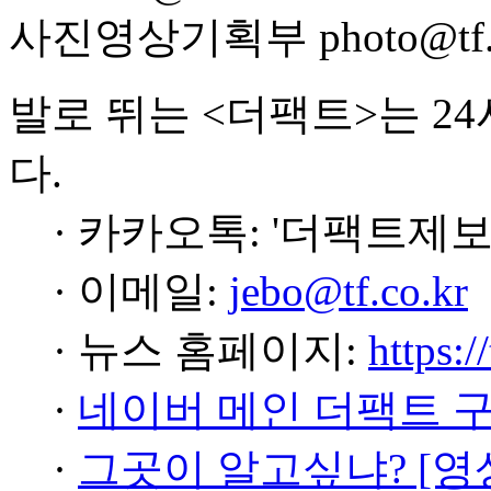
사진영상기획부 photo@tf.c
발로 뛰는 <더팩트>는 2
다.
· 카카오톡: '더팩트제보
· 이메일:
jebo@tf.co.kr
· 뉴스 홈페이지:
https:/
·
네이버 메인 더팩트 
·
그곳이 알고싶냐? [영