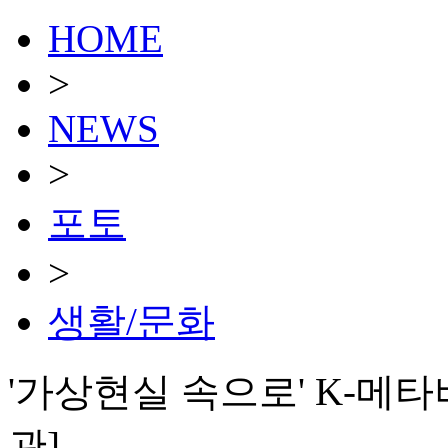
HOME
>
NEWS
>
포토
>
생활/문화
'가상현실 속으로' K-메타버
관]