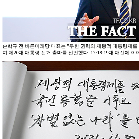
손학규 전 바른미래당 대표는 "무한 권력의 제왕적 대통령제를
며 제20대 대통령 선거 출마를 선언했다. 17·18·19대 대선에 이