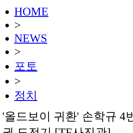
HOME
>
NEWS
>
포토
>
정치
'올드보이 귀환' 손학규 4
권 도전기 [TF사진관]