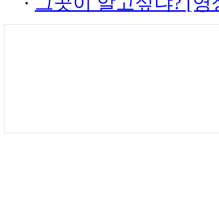
·
그곳이 알고싶냐? [영