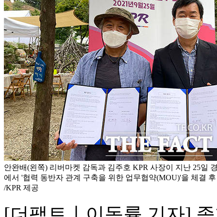
안완배(왼쪽) 리버마켓 감독과 김주호 KPR 사장이 지난 25일
에서 '협력 동반자 관계 구축을 위한 업무협약(MOU)'을 체결 후
/KPR 제공
[더팩트ㅣ이동률 기자] 종