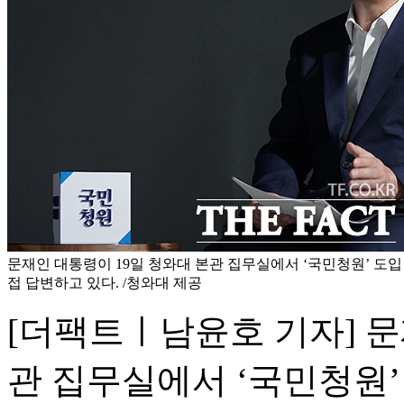
문재인 대통령이 19일 청와대 본관 집무실에서 ‘국민청원’ 도입
접 답변하고 있다. /청와대 제공
[더팩트ㅣ남윤호 기자] 문
관 집무실에서 ‘국민청원’