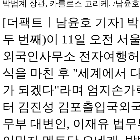
박범계 장관, 카를로스 고리케. /남윤호
[더팩트ㅣ남윤호 기자] 
두 번째)이 11일 오전 
외국인사무소 전자여행허가
식을 마친 후 "세계에서
가 되겠다"라며 엄지손가
터 김진성 김포출입국외국
무부 대변인, 이재유 법