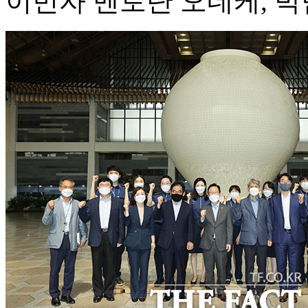
이민자 멘토단 오네케, 박