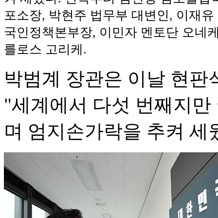
포소장, 박현주 법무부 대변인, 이재유
국인정책본부장, 이민자 멘토단 오네케,
를로스 고리케.
박범계 장관은 이날 현판
"세계에서 다섯 번째지만
며 엄지손가락을 추켜 세