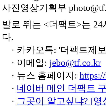
사진영상기획부 photo@tf.c
발로 뛰는 <더팩트>는 2
다.
· 카카오톡: '더팩트제보
· 이메일:
jebo@tf.co.kr
· 뉴스 홈페이지:
https:/
·
네이버 메인 더팩트 
·
그곳이 알고싶냐? [영