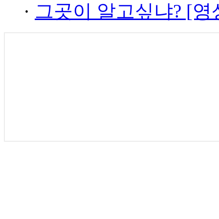
·
그곳이 알고싶냐? [영