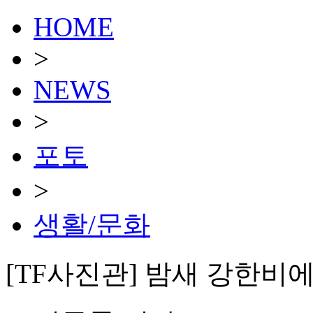
HOME
>
NEWS
>
포토
>
생활/문화
[TF사진관] 밤새 강한비