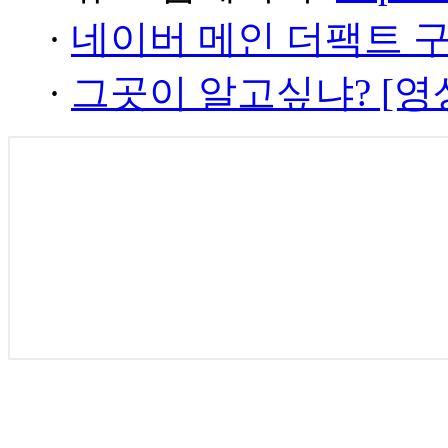
·
네이버 메인 더팩트 
·
그곳이 알고싶냐? [영