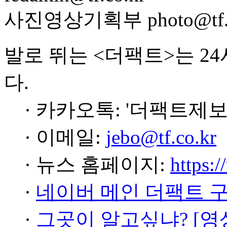
사진영상기획부 photo@tf.c
발로 뛰는 <더팩트>는 2
다.
· 카카오톡: '더팩트제보
· 이메일:
jebo@tf.co.kr
· 뉴스 홈페이지:
https:/
·
네이버 메인 더팩트 
·
그곳이 알고싶냐? [영