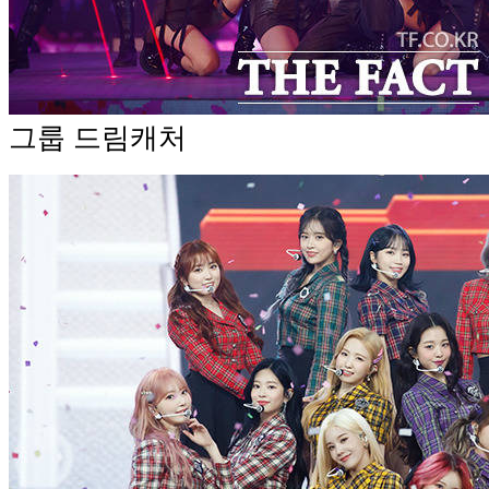
그룹 드림캐처