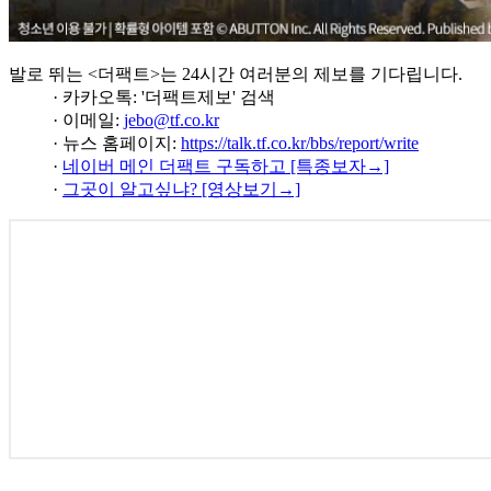
발로 뛰는 <더팩트>는 24시간 여러분의 제보를 기다립니다.
· 카카오톡: '더팩트제보' 검색
· 이메일:
jebo@tf.co.kr
· 뉴스 홈페이지:
https://talk.tf.co.kr/bbs/report/write
·
네이버 메인 더팩트 구독하고 [특종보자→]
·
그곳이 알고싶냐? [영상보기→]