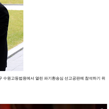
영통구 수원고등법원에서 열린 파기환송심 선고공판에 참석하기 위