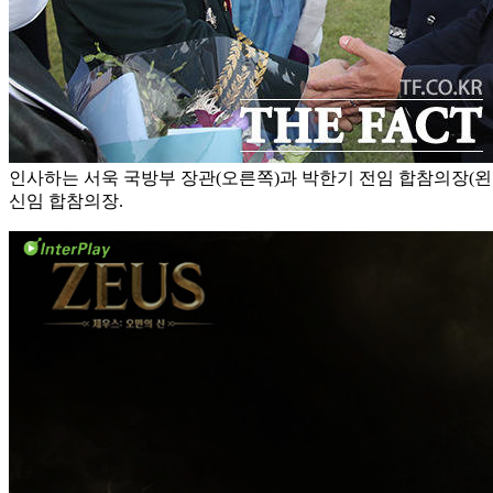
인사하는 서욱 국방부 장관(오른쪽)과 박한기 전임 합참의장(왼
신임 합참의장.