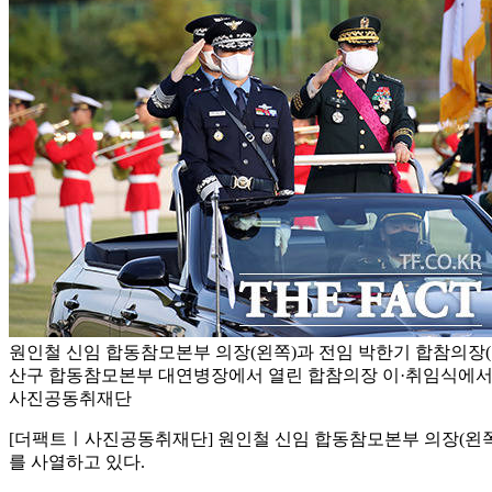
원인철 신임 합동참모본부 의장(왼쪽)과 전임 박한기 합참의장(오
산구 합동참모본부 대연병장에서 열린 합참의장 이·취임식에서 
사진공동취재단
[더팩트ㅣ사진공동취재단] 원인철 신임 합동참모본부 의장(왼쪽
를 사열하고 있다.