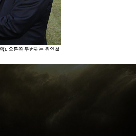
쪽). 오른쪽 두번째는 원인철