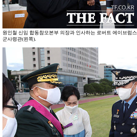
원인철 신임 합동참모본부 의장과 인사하는 로버트 에이브럼스
군사령관(왼쪽).