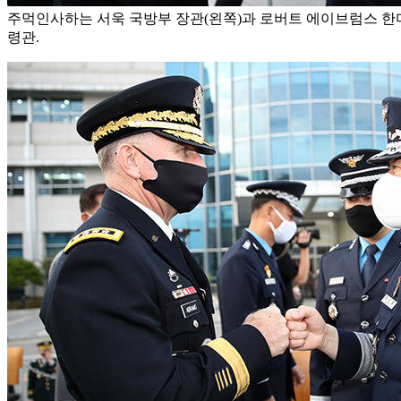
주먹인사하는 서욱 국방부 장관(왼쪽)과 로버트 에이브럼스 
령관.