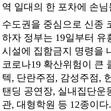
역 일대의 한 포차에 손님
수도권을 중심으로 신종 
하자 정부는 19일부터 유
시설에 집함금지 명령을 
코로나19 확산위험이 큰 
텍, 단란주점, 감성주점, 
탠딩 공연장, 실내집단운동
관, 대형학원 등 12종이다