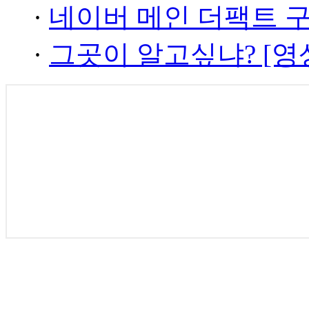
·
네이버 메인 더팩트 
·
그곳이 알고싶냐? [영