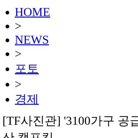
HOME
>
NEWS
>
포토
>
경제
[TF사진관] '3100가구 
산 캠프킴