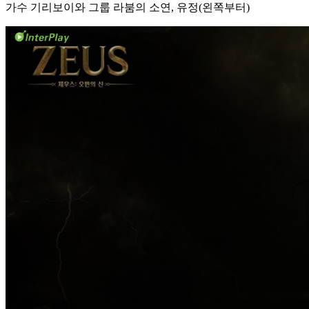
가수 기리보이와 그룹 라붐의 소연, 유정(왼쪽부터)