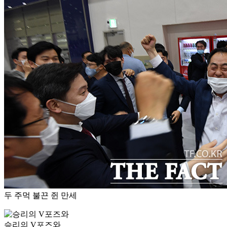
두 주먹 불끈 쥔 만세
승리의 V포즈와