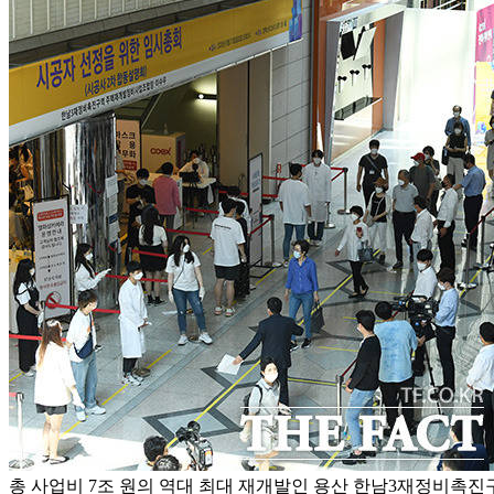
총 사업비 7조 원의 역대 최대 재개발인 용산 한남3재정비촉진