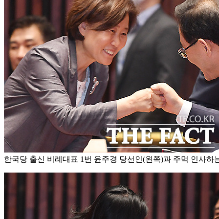
한국당 출신 비례대표 1번 윤주경 당선인(왼쪽)과 주먹 인사하