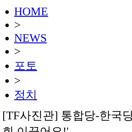
HOME
>
NEWS
>
포토
>
정치
[TF사진관] 통합당-한국당 
회 이끌어요!'