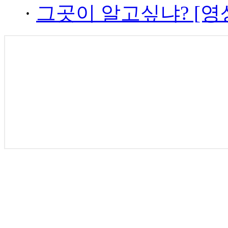
·
그곳이 알고싶냐? [영