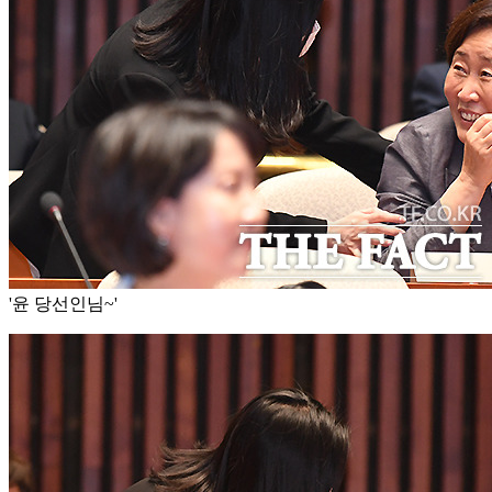
'윤 당선인님~'