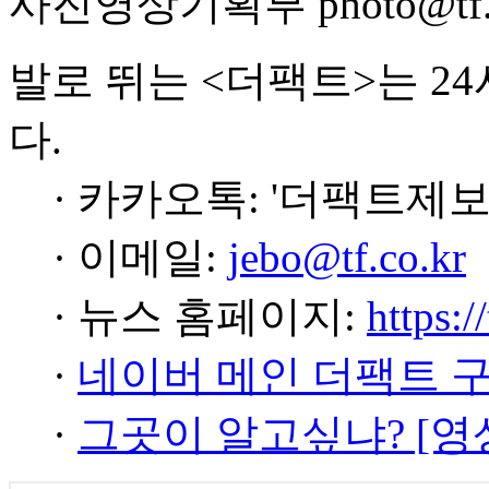
사진영상기획부 photo@tf.c
발로 뛰는 <더팩트>는 2
다.
· 카카오톡: '더팩트제보
· 이메일:
jebo@tf.co.kr
· 뉴스 홈페이지:
https:/
·
네이버 메인 더팩트 
·
그곳이 알고싶냐? [영