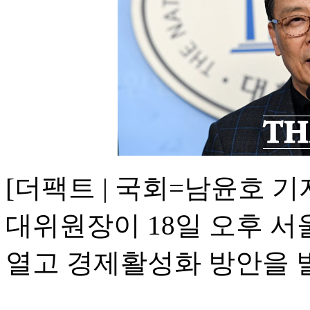
[더팩트 | 국회=남윤호 
대위원장이 18일 오후 
열고 경제활성화 방안을 