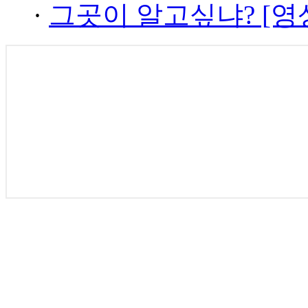
·
그곳이 알고싶냐? [영