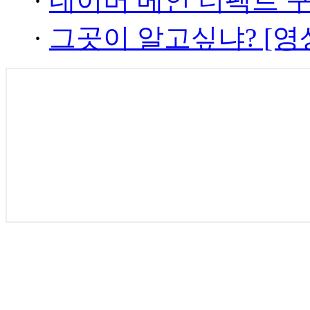
·
네이버 메인 더팩트 
·
그곳이 알고싶냐? [영