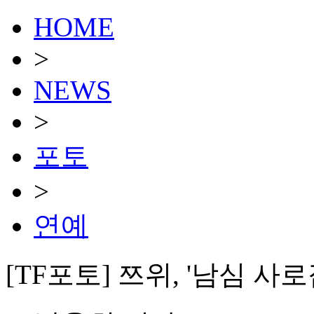
HOME
>
NEWS
>
포토
>
연예
[TF포토] 쯔위, '남심 사