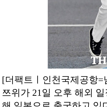
[더팩트ㅣ인천국제공항=남
쯔위가 21일 오후 해외 
해 일본으로 출국하고 있다