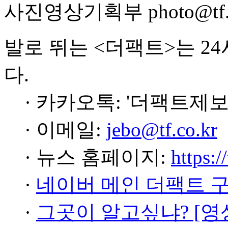
사진영상기획부 photo@tf.c
발로 뛰는 <더팩트>는 2
다.
· 카카오톡: '더팩트제보
· 이메일:
jebo@tf.co.kr
· 뉴스 홈페이지:
https:/
·
네이버 메인 더팩트 
·
그곳이 알고싶냐? [영