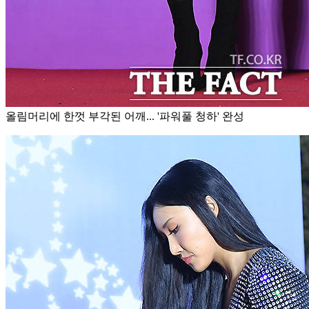
올림머리에 한껏 부각된 어깨... '파워풀 청하' 완성