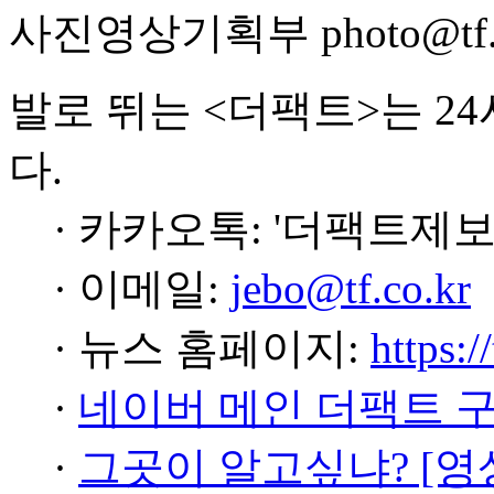
사진영상기획부 photo@tf.c
발로 뛰는 <더팩트>는 2
다.
· 카카오톡: '더팩트제보
· 이메일:
jebo@tf.co.kr
· 뉴스 홈페이지:
https:/
·
네이버 메인 더팩트 
·
그곳이 알고싶냐? [영