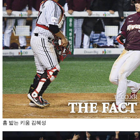
홈 밟는 키움 김혜성