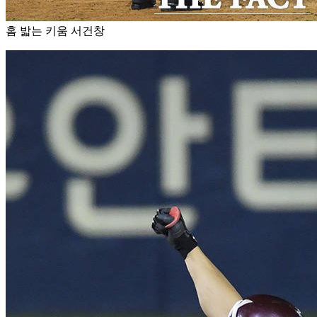
홈 밟는 키움 서건창