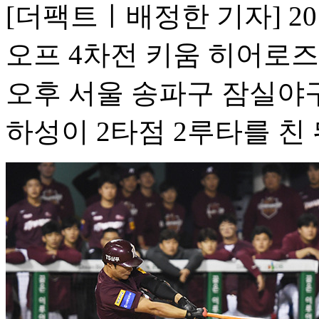
[더팩트ㅣ배정한 기자] 2
오프 4차전 키움 히어로즈
오후 서울 송파구 잠실야구
하성이 2타점 2루타를 친