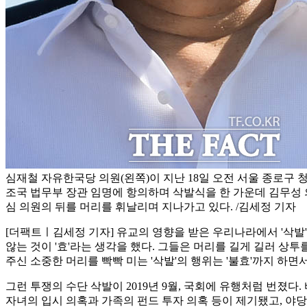
심재철 자유한국당 의원(왼쪽)이 지난 18일 오전 서울 종로구 
조국 법무부 장관 임명에 항의하며 삭발식을 한 가운데 김무성
심 의원의 뒤를 머리를 휘날리며 지나가고 있다. /김세정 기자
[더팩트ㅣ김세정 기자] 유교의 영향을 받은 우리나라에서 '삭발
않는 것이 '효'라는 생각을 했다. 그들은 머리를 길게 길러 상
주신 소중한 머리를 빡빡 미는 '삭발'의 행위는 '불효'까지 하
그런 투쟁의 수단 삭발이 2019년 9월, 국회에 유행처럼 번졌다
자녀의 입시 의혹과 가족의 펀드 투자 의혹 등이 제기됐고, 야