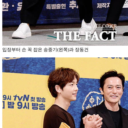
입장부터 손 꼭 잡은 송중기(왼쪽)과 장동건