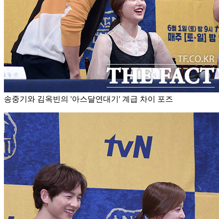
송중기와 김옥빈의 '아스달연대기' 계급 차이 포즈