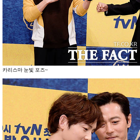
카리스마 눈빛 포즈~