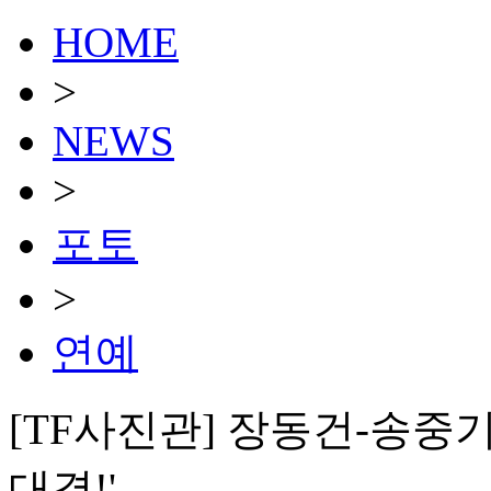
HOME
>
NEWS
>
포토
>
연예
[TF사진관] 장동건-송중기
대결!'