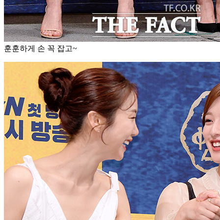
훈훈하게 손 꼭 잡고~