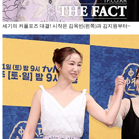
세기의 커플포즈 대결! 시작은 김옥빈(왼쪽)과 김지원부터~