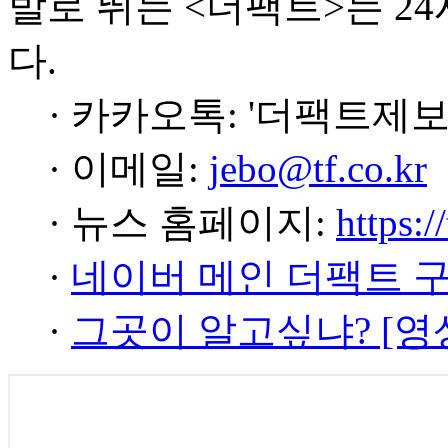
발로 뛰는 <더팩트>는 2
다.
· 카카오톡: '더팩트제보
· 이메일:
jebo@tf.co.kr
· 뉴스 홈페이지:
https:/
·
네이버 메인 더팩트 
·
그곳이 알고싶냐? [영