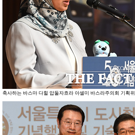
축사하는 바스마 다힐 압둘자흐라 아셀미 바스라주의회 기획