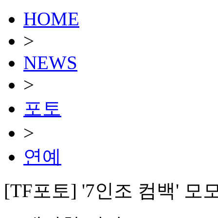
HOME
>
NEWS
>
포토
>
연예
[TF포토] '7인조 컴백' 