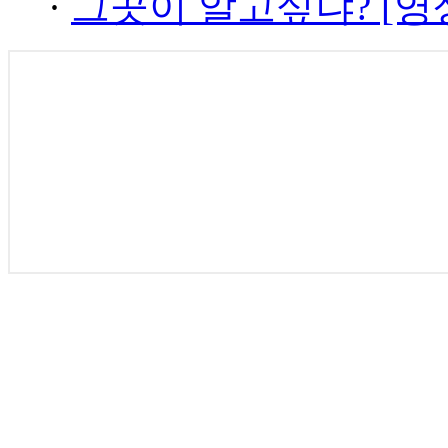
·
그곳이 알고싶냐? [영