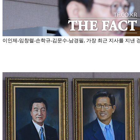
이인제-임창렬-손학규-김문수-남경필, 가장 최근 지사를 지낸