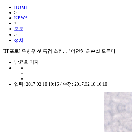
HOME
>
NEWS
>
포토
>
정치
[TF포토] 우병우 첫 특검 소환… "여전히 최순실 모른다"
남윤호 기자
입력: 2017.02.18 10:16 / 수정: 2017.02.18 10:18