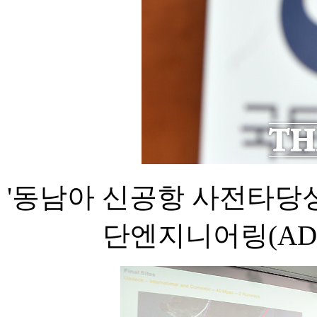
'동남아 신공항 사전타당
단엔지니어링(ADP