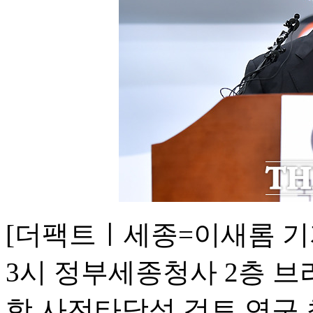
[더팩트ㅣ세종=이새롬 기
3시 정부세종청사 2층 브
항 사전타당성 검토 연구