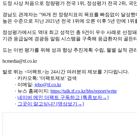
도정 사상 처음으로 정량평가 전국 1위, 정성평가 전국 2위, 
경남도 관계자는 "96개 전 정량지표의 목표를 빠짐없이 달성했다.
높은 수준으로 지난 2021년 전국 1위에 오른 이후 5년 만에 1
정성평가에서도 역대 최고 성적인 총 9건이 우수 사례로 선정돼 
기관 응급실에 경광등 알림 시스템을 구축해 응급환자의 골든타
도는 이번 평가를 위해 성과 향상 추진계획 수립, 월별 실적 관리
hcmedia@tf.co.kr
발로 뛰는 <더팩트>는 24시간 여러분의 제보를 기다립니다.
· 카카오톡: '더팩트제보' 검색
· 이메일:
jebo@tf.co.kr
· 뉴스 홈페이지:
https://talk.tf.co.kr/bbs/report/write
·
네이버 메인 더팩트 구독하고 [특종보자→]
·
그곳이 알고싶냐? [영상보기→]