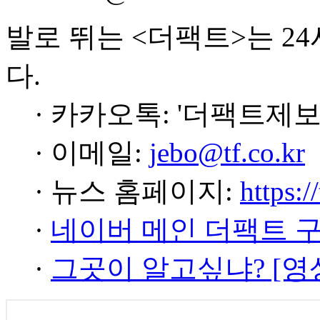
발로 뛰는 <더팩트>는 2
다.
· 카카오톡: '더팩트제보
· 이메일:
jebo@tf.co.kr
· 뉴스 홈페이지:
https:/
·
네이버 메인 더팩트 
·
그곳이 알고싶냐? [영