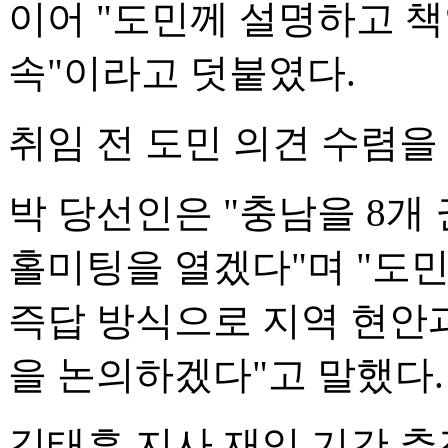
이어 "도민께 설명하고 
속"이라고 덧붙였다.
취임 전 도민 의견 수렴을
박 당선인은 "충남을 8개
홀미팅을 열겠다"며 "도민
즉답 방식으로 지역 현안과
을 논의하겠다"고 말했다.
김태흠 지사 재임 기간 추