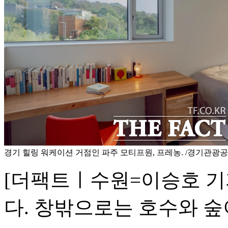
경기 힐링 워케이션 거점인 파주 모티프원, 프레농. /경기관광
[더팩트ㅣ수원=이승호 기
다. 창밖으로는 호수와 숲