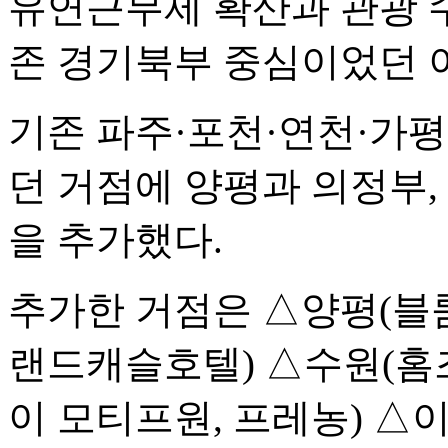
유연근무제 확산과 관광 
존 경기북부 중심이었던 
기존 파주·포천·연천·가평
던 거점에 양평과 의정부, 수
을 추가했다.
추가한 거점은 △양평(블
랜드캐슬호텔) △수원(홈
이 모티프원, 프레농) 