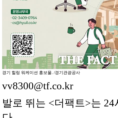
경기 힐링 워케이션 홍보물. /경기관광공사
vv8300@tf.co.kr
발로 뛰는 <더팩트>는 2
다.