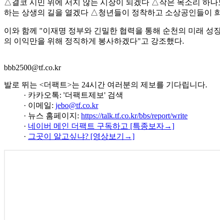
△결코 시민 위에 서지 않는 시장이 되겠다 △작은 목소리 하나
하는 상생의 길을 열겠다 △청년들이 정착하고 소상공인들이 희
이와 함께 "이재명 정부와 긴밀한 협력을 통해 순천의 미래 성
의 이익만을 위해 정직하게 봉사하겠다"고 강조했다.
bbb2500@tf.co.kr
발로 뛰는 <더팩트>는 24시간 여러분의 제보를 기다립니다.
· 카카오톡: '더팩트제보' 검색
· 이메일:
jebo@tf.co.kr
· 뉴스 홈페이지:
https://talk.tf.co.kr/bbs/report/write
·
네이버 메인 더팩트 구독하고 [특종보자→]
·
그곳이 알고싶냐? [영상보기→]