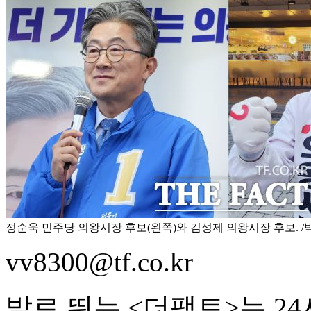
정순욱 민주당 의왕시장 후보(왼쪽)와 김성제 의왕시장 후보. /
vv8300@tf.co.kr
발로 뛰는 <더팩트>는 2