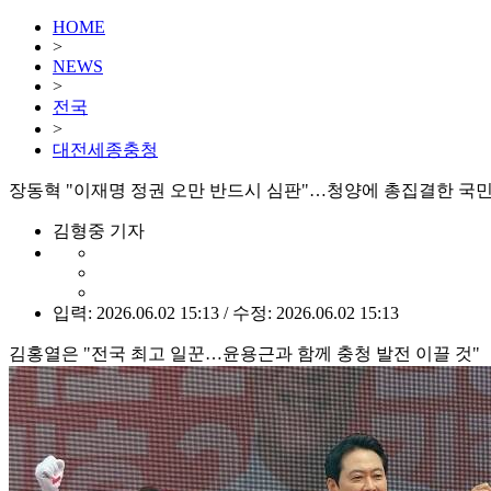
HOME
>
NEWS
>
전국
>
대전세종충청
장동혁 "이재명 정권 오만 반드시 심판"…청양에 총집결한 국
김형중 기자
입력: 2026.06.02 15:13 / 수정: 2026.06.02 15:13
김홍열은 "전국 최고 일꾼…윤용근과 함께 충청 발전 이끌 것"