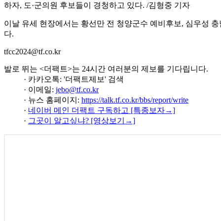
하자, 도·군의원 후보들이 경청하고 있다. /김형중 기자
이날 유세 현장에서는 황선만 전 청양군수 예비후보, 심우성 
다.
tfcc2024@tf.co.kr
발로 뛰는 <더팩트>는 24시간 여러분의 제보를 기다립니다.
· 카카오톡: '더팩트제보' 검색
· 이메일:
jebo@tf.co.kr
· 뉴스 홈페이지:
https://talk.tf.co.kr/bbs/report/write
·
네이버 메인 더팩트 구독하고 [특종보자→]
·
그곳이 알고싶냐? [영상보기→]