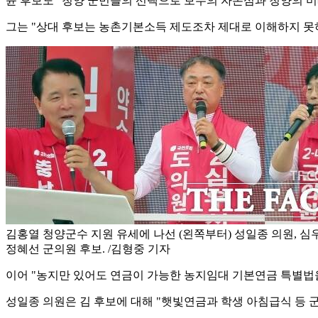
윤 후보도 "청양 군민들의 선택으로 보수의 자존심과 청양의 미
그는 "상대 후보는 농촌기본소득 제도조차 제대로 이해하지 못
김홍열 청양군수 지원 유세에 나선 (왼쪽부터) 성일종 의원, 심
정혜선 군의원 후보. /김형중 기자
이어 "농지만 있어도 연금이 가능한 농지임대 기본연금 특별법을
성일종 의원은 김 후보에 대해 "햇빛연금과 학생 아침급식 등 